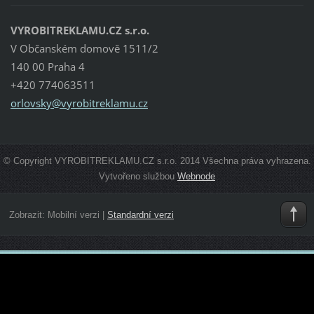
VYROBITREKLAMU.CZ s.r.o.
V Občanském domově 1511/2
140 00 Praha 4
+420 774063511
orlovsky
@vyrobit
reklamu.
cz
© Copyright VYROBITREKLAMU.CZ s.r.o. 2014 Všechna práva vyhrazena.
Vytvořeno službou
Webnode
Zobrazit:
Mobilní verzi
|
Standardní verzi