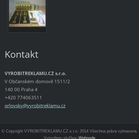
Kontakt
VYROBITREKLAMU.CZ s.r.o.
V Občanském domově 1511/2
140 00 Praha 4
+420 774063511
orlovsky
@vyrobit
reklamu.
cz
© Copyright VYROBITREKLAMU.CZ s.r.o. 2014 Všechna práva vyhrazena.
Vytvořeno službou
Webnode