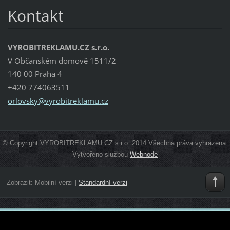
Kontakt
VYROBITREKLAMU.CZ s.r.o.
V Občanském domově 1511/2
140 00 Praha 4
+420 774063511
orlovsky
@vyrobit
reklamu.
cz
© Copyright VYROBITREKLAMU.CZ s.r.o. 2014 Všechna práva vyhrazena.
Vytvořeno službou
Webnode
Zobrazit:
Mobilní verzi
|
Standardní verzi