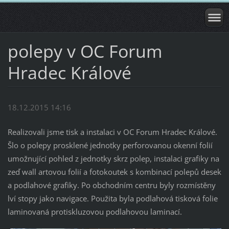
polepy v OC Forum
Hradec Králové
18.12.2015 14:16
Realizovali jsme tisk a instalaci v OC Forum Hradec Králové.
Šlo o polepy prosklené jednotky perforovanou okenní folií
umožnující pohled z jednotky skrz polep, instalaci grafiky na
zeď wall artovou folií a fotokoutek s kombinací polepů desek
a podlahové grafiky. Po obchodním centru byly rozmístěny
lví stopy jako navigace. Použita byla podlahová tisková folie
laminovaná protiskluzovou podlahovou laminací.