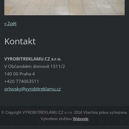
« Zpět
Kontakt
VYROBITREKLAMU.CZ s.r.o.
V Občanském domově 1511/2
140 00 Praha 4
+420 774063511
orlovsky
@vyrobit
reklamu.
cz
© Copyright VYROBITREKLAMU.CZ s.r.o. 2014 Všechna práva vyhrazena.
Vytvořeno službou
Webnode