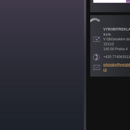
VYROBITREKL
s.r.o.
V Občanském d
1511/2
140 00 Praha 4
+420 77406351
orlovsky
@vyrobi
cz