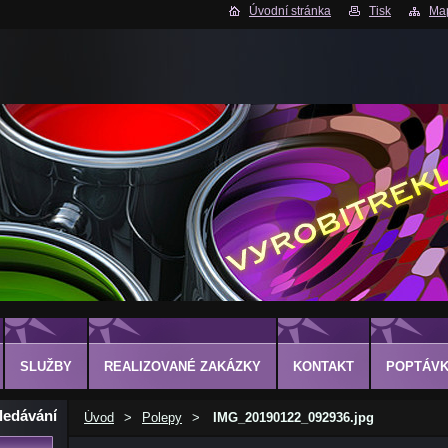
Úvodní stránka
Tisk
Map
SLUŽBY
REALIZOVANÉ ZAKÁZKY
KONTAKT
POPTÁVK
ledávání
Úvod
>
Polepy
>
IMG_20190122_092936.jpg