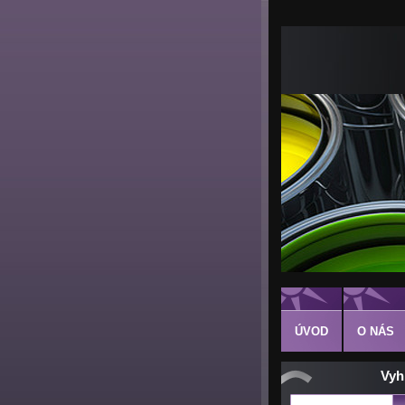
ÚVOD
O NÁS
Vyh