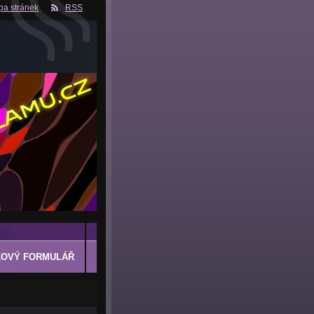
a stránek
RSS
OVÝ FORMULÁŘ