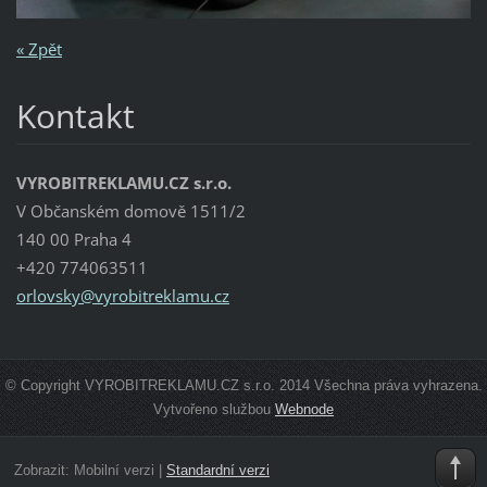
« Zpět
Kontakt
VYROBITREKLAMU.CZ s.r.o.
V Občanském domově 1511/2
140 00 Praha 4
+420 774063511
orlovsky
@vyrobit
reklamu.
cz
© Copyright VYROBITREKLAMU.CZ s.r.o. 2014 Všechna práva vyhrazena.
Vytvořeno službou
Webnode
Zobrazit:
Mobilní verzi
|
Standardní verzi