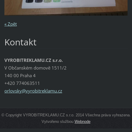
« Zpět
Kontakt
VYROBITREKLAMU.CZ s.r.o.
V Občanském domově 1511/2
140 00 Praha 4
+420 774063511
orlovsky
@vyrobit
reklamu.
cz
© Copyright VYROBITREKLAMU.CZ s.r.o. 2014 Všechna práva vyhrazena.
Vytvořeno službou
Webnode