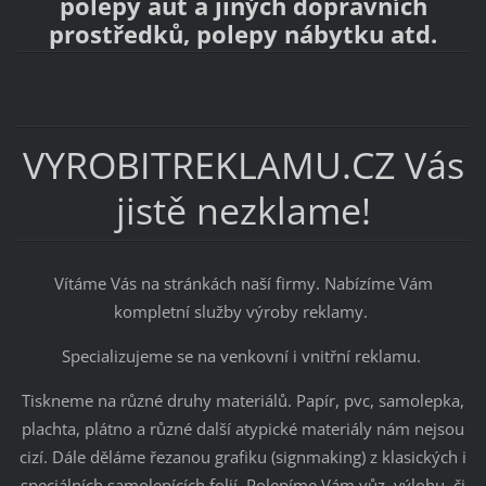
polepy aut a jiných dopravních
prostředků, polepy nábytku atd.
VYROBITREKLAMU.CZ Vás
jistě nezklame!
Vítáme Vás na stránkách naší firmy. Nabízíme Vám
kompletní služby výroby reklamy.
Specializujeme se na venkovní i vnitřní reklamu.
Tiskneme na různé druhy materiálů. Papír, pvc, samolepka,
plachta, plátno a různé další atypické materiály nám nejsou
cizí. Dále děláme řezanou grafiku (signmaking) z klasických i
speciálních samolepících folií. Polepíme Vám vůz, výlohu, či